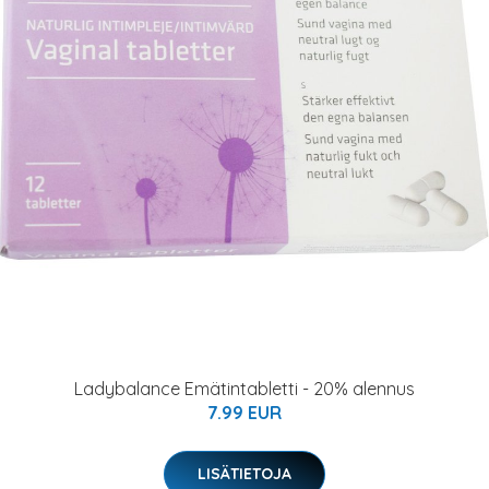
Ladybalance Emätintabletti - 20% alennus
7.99 EUR
LISÄTIETOJA