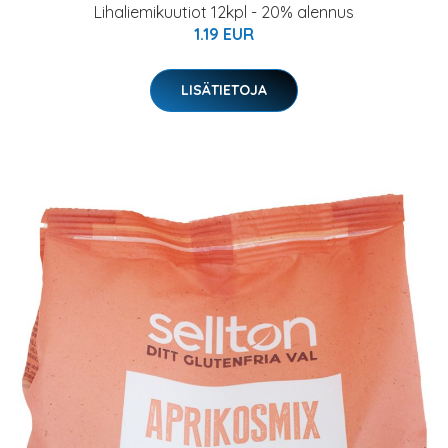
Lihaliemikuutiot 12kpl - 20% alennus
1.19 EUR
LISÄTIETOJA