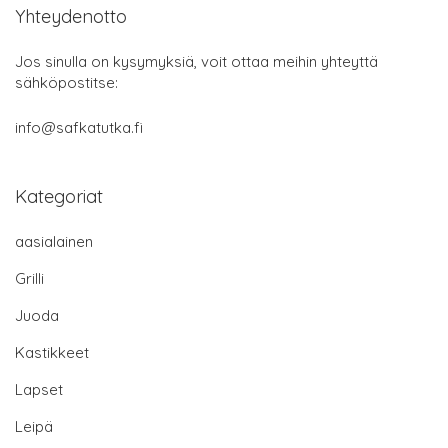
Yhteydenotto
Jos sinulla on kysymyksiä, voit ottaa meihin yhteyttä
sähköpostitse:
info@safkatutka.fi
Kategoriat
aasialainen
Grilli
Juoda
Kastikkeet
Lapset
Leipä