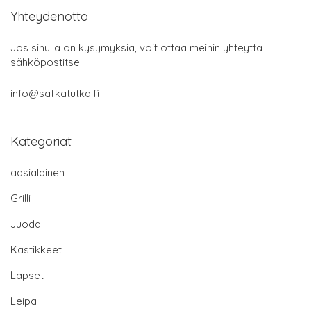
Yhteydenotto
Jos sinulla on kysymyksiä, voit ottaa meihin yhteyttä
sähköpostitse:
info@safkatutka.fi
Kategoriat
aasialainen
Grilli
Juoda
Kastikkeet
Lapset
Leipä