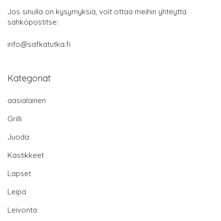
Jos sinulla on kysymyksiä, voit ottaa meihin yhteyttä
sähköpostitse:
info@safkatutka.fi
Kategoriat
aasialainen
Grilli
Juoda
Kastikkeet
Lapset
Leipä
Leivonta