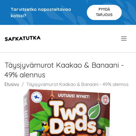
Tarvitsetko naposteltavaa
PYYDÄ
TARJOUS
kotiisi?
.
Täysjyvämurot Kaakao & Banaani -
49% alennus
Etusivu
Täysjyvämurot Kaakao & Banaani - 49% alennus