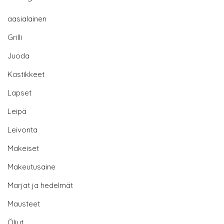
aasialainen
Grilli
Juoda
Kastikkeet
Lapset
Leipä
Leivonta
Makeiset
Makeutusaine
Marjat ja hedelmät
Mausteet
Öljyt