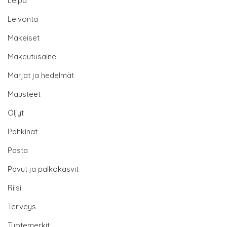
Leipä
Leivonta
Makeiset
Makeutusaine
Marjat ja hedelmät
Mausteet
Öljyt
Pähkinät
Pasta
Pavut ja palkokasvit
Riisi
Terveys
Tuotemerkit