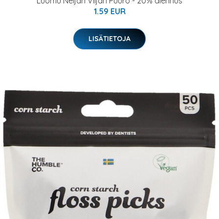
Luomu Neljän Viljan Puuro - 20% alennus
1.59 EUR
LISÄTIETOJA