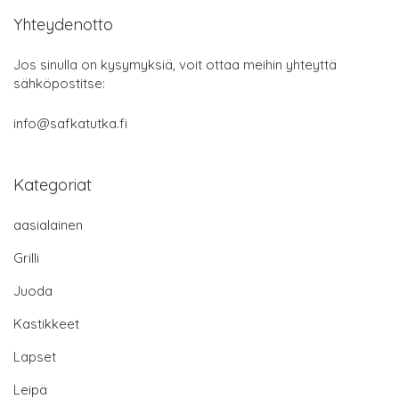
Yhteydenotto
Jos sinulla on kysymyksiä, voit ottaa meihin yhteyttä
sähköpostitse:
info@safkatutka.fi
Kategoriat
aasialainen
Grilli
Juoda
Kastikkeet
Lapset
Leipä