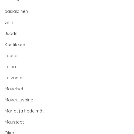
aasialainen
Grilli
Juoda
Kastikkeet
Lapset
Leipä
Leivonta
Makeiset
Makeutusaine
Marjat ja hedelmät
Mausteet
Öljyt