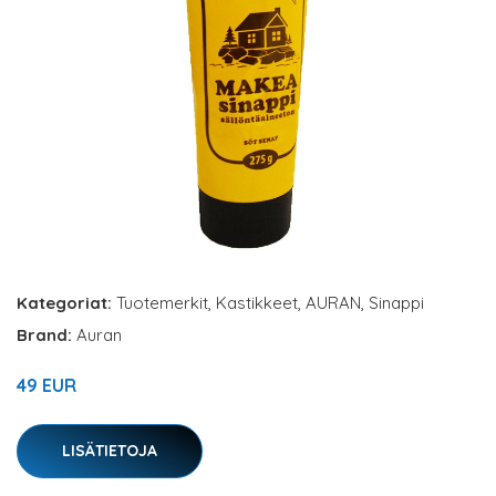
Kategoriat:
Tuotemerkit
,
Kastikkeet
,
AURAN
,
Sinappi
Brand:
Auran
49 EUR
LISÄTIETOJA