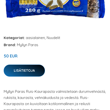
Kategoriat:
aasialainen
,
Nuudelit
Brand:
Myllyn Paras
50 EUR
LISÄTIETOJA
Myllyn Paras Ruis-Kaurapasta valmistetaan durumvehnästä,
rukiista, kaurasta, vehnäkuidusta ja vedestä. Ruis-
Kaurapasta on kuvioltaan kotilonmallinen ja reilusti
runsaskuituinen tumma pasta, jossa on hyvä viljan maku.