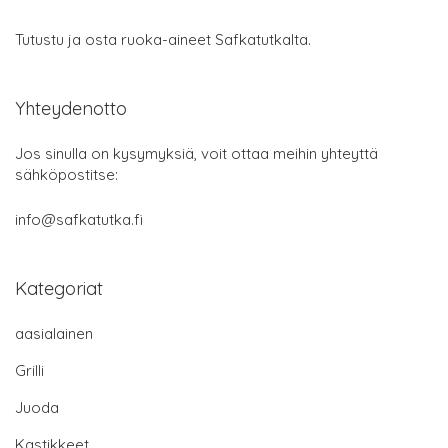
Tutustu ja osta ruoka-aineet Safkatutkalta.
Yhteydenotto
Jos sinulla on kysymyksiä, voit ottaa meihin yhteyttä
sähköpostitse:
info@safkatutka.fi
Kategoriat
aasialainen
Grilli
Juoda
Kastikkeet