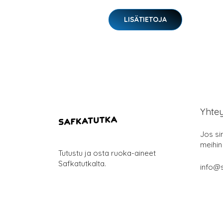
LISÄTIETOJA
Yhte
Jos si
meihin
Tutustu ja osta ruoka-aineet
Safkatutkalta.
info@s