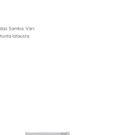
idas Samba. Väri:
onta latausta.