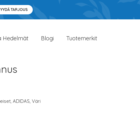
PYYDÄ TARJOUS
a Hedelmät
Blogi
Tuotemerkit
nnus
eiset
,
ADIDAS
,
Väri