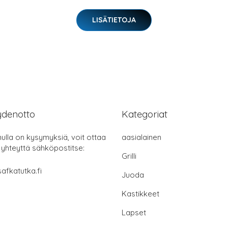
LISÄTIETOJA
ydenotto
Kategoriat
nulla on kysymyksiä, voit ottaa
aasialainen
 yhteyttä sähköpostitse:
Grilli
afkatutka.fi
Juoda
Kastikkeet
Lapset