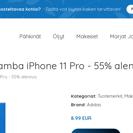
osteltavaa kotiisi?
Täältä voit löytää kaiken tarvittavan!
Pähkinät
Öljyt
Makeiset
Marjat J
amba iPhone 11 Pro - 55% ale
 Pro - 55% alennus
Kategoriat:
Tuotemerkit
,
Mak
Brand:
Adidas
8.99 EUR