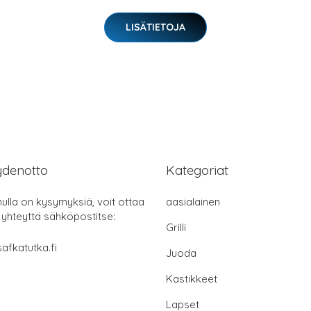
LISÄTIETOJA
ydenotto
Kategoriat
nulla on kysymyksiä, voit ottaa
aasialainen
 yhteyttä sähköpostitse:
Grilli
afkatutka.fi
Juoda
Kastikkeet
Lapset