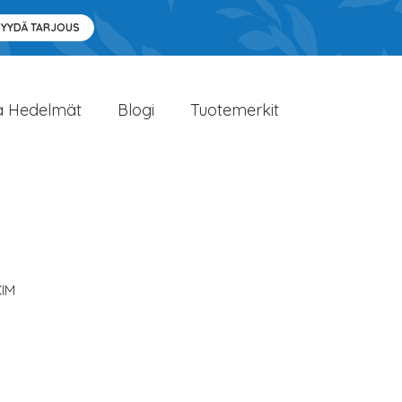
PYYDÄ TARJOUS
a Hedelmät
Blogi
Tuotemerkit
IM