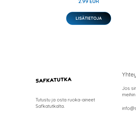
2.99 EUR
LISÄTIETOJA
Yhte
Jos si
meihin
Tutustu ja osta ruoka-aineet
Safkatutkalta.
info@s