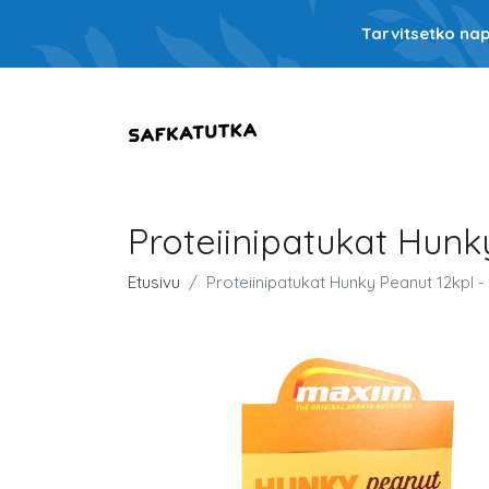
Tarvitsetko nap
Proteiinipatukat Hunk
Etusivu
Proteiinipatukat Hunky Peanut 12kpl 