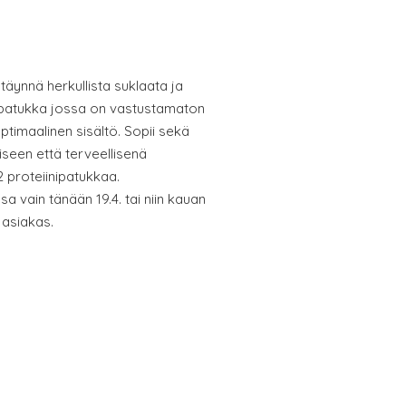
äynnä herkullista suklaata ja
ipatukka jossa on vastustamaton
ptimaalinen sisältö. Sopii sekä
iseen että terveellisenä
2 proteiinipatukkaa.
 vain tänään 19.4. tai niin kauan
r asiakas.