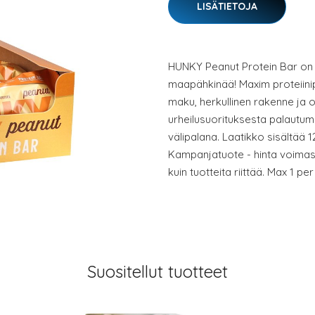
LISÄTIETOJA
HUNKY Peanut Protein Bar on t
maapähkinää! Maxim proteiin
maku, herkullinen rakenne ja o
urheilusuorituksesta palautum
välipalana. Laatikko sisältää 1
Kampanjatuote - hinta voimassa
kuin tuotteita riittää. Max 1 pe
Suositellut tuotteet