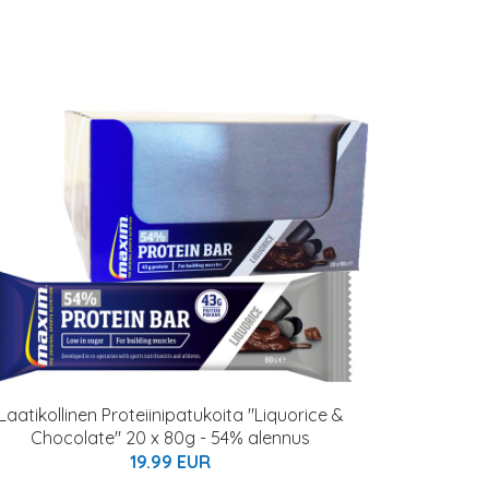
Laatikollinen Proteiinipatukoita "Liquorice &
Chocolate" 20 x 80g - 54% alennus
19.99 EUR