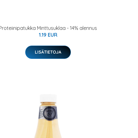
Proteiinipatukka Minttusuklaa - 14% alennus
1.19 EUR
LISÄTIETOJA