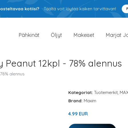
osteltavaa kotiisi?
Täältä voit löytää kaiken tarvittavan!
Pähkinät
Öljyt
Makeiset
Marjat J
y Peanut 12kpl - 78% alennus
- 78% alennus
Kategoriat:
Tuotemerkit
,
MAX
Brand:
Maxim
4.99 EUR