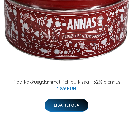
Piparkakkusydämmet Peltipurkissa - 52% alennus
1.89 EUR
LISÄTIETOJA