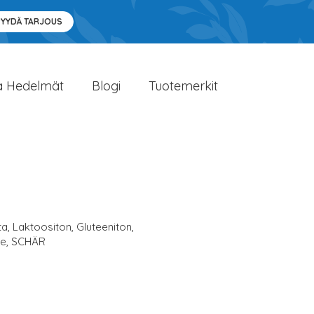
PYYDÄ TARJOUS
a Hedelmät
Blogi
Tuotemerkit
ta
,
Laktoositon
,
Gluteeniton
,
le
,
SCHÄR