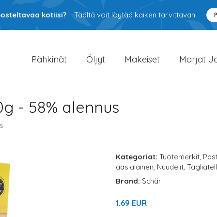
osteltavaa kotiisi?
Täältä voit löytää kaiken tarvittavan!
Pähkinät
Öljyt
Makeiset
Marjat J
50g - 58% alennus
s
Kategoriat:
Tuotemerkit
,
Pas
aasialainen
,
Nuudelit
,
Tagliatel
Brand:
Schär
1.69 EUR