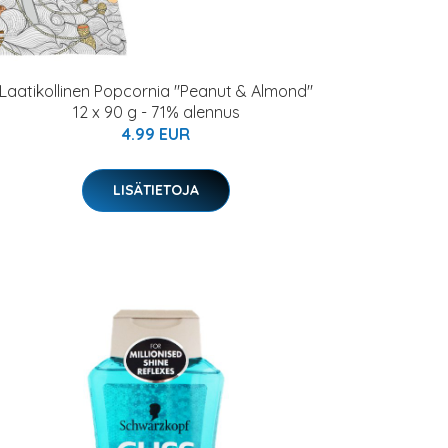
Laatikollinen Popcornia "Peanut & Almond"
12 x 90 g - 71% alennus
4.99 EUR
LISÄTIETOJA