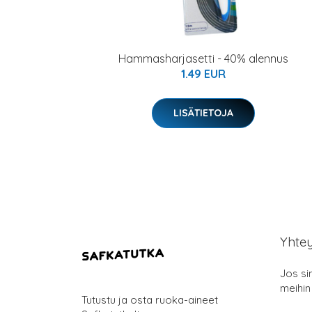
Hammasharjasetti - 40% alennus
1.49 EUR
LISÄTIETOJA
Yhte
Jos si
meihin
Tutustu ja osta ruoka-aineet