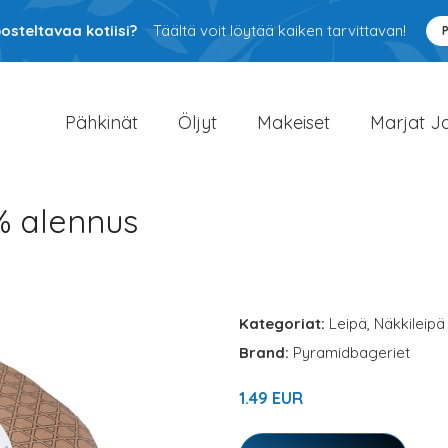
osteltavaa kotiisi?
Täältä voit löytää kaiken tarvittavan!
Pähkinät
Öljyt
Makeiset
Marjat J
% alennus
Kategoriat:
Leipä
,
Näkkileipä
Brand:
Pyramidbageriet
1.49 EUR