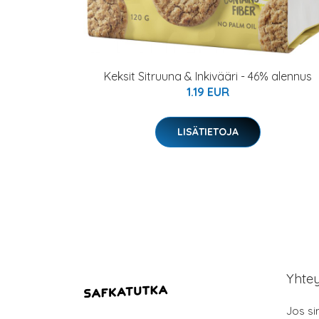
Keksit Sitruuna & Inkivääri - 46% alennus
1.19 EUR
LISÄTIETOJA
Yhte
Jos si