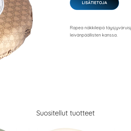
LISÄTIETOJA
Rapea näkkileipä täysjyväruisj
leivänpäällisten kanssa.
Suositellut tuotteet