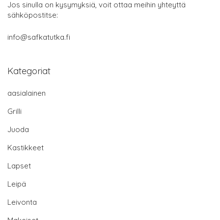
Jos sinulla on kysymyksiä, voit ottaa meihin yhteyttä
sähköpostitse:
info@safkatutka.fi
Kategoriat
aasialainen
Grilli
Juoda
Kastikkeet
Lapset
Leipä
Leivonta