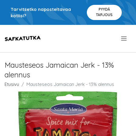
Tarvitsetko naposteltavaa
PYYDÄ
TARJOUS
kotiisi?
.
Mausteseos Jamaican Jerk - 13%
alennus
Etusivu
Mausteseos Jamaican Jerk - 13% alennus