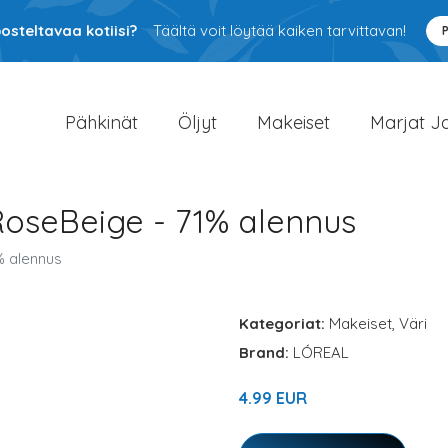
osteltavaa kotiisi?
Täältä voit löytää kaiken tarvittavan!
Pähkinät
Öljyt
Makeiset
Marjat J
RoseBeige - 71% alennus
% alennus
Kategoriat:
Makeiset
,
Väri
Brand:
LÓREAL
4.99 EUR