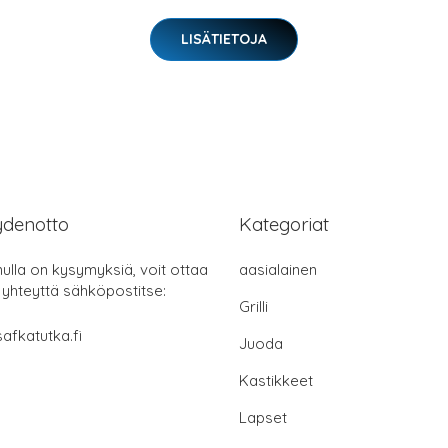
LISÄTIETOJA
ydenotto
Kategoriat
nulla on kysymyksiä, voit ottaa
aasialainen
 yhteyttä sähköpostitse:
Grilli
afkatutka.fi
Juoda
Kastikkeet
Lapset