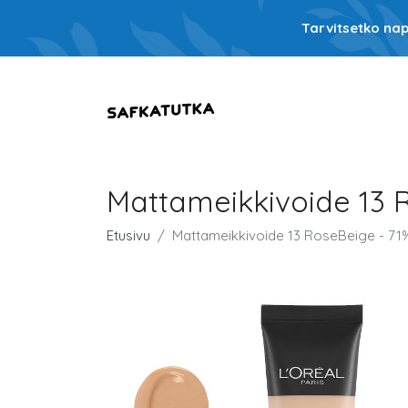
Tarvitsetko nap
Mattameikkivoide 13 
Etusivu
Mattameikkivoide 13 RoseBeige - 71