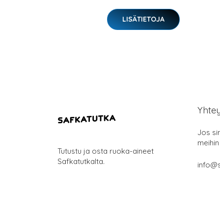
LISÄTIETOJA
Yhte
Jos si
meihin
Tutustu ja osta ruoka-aineet
Safkatutkalta.
info@s