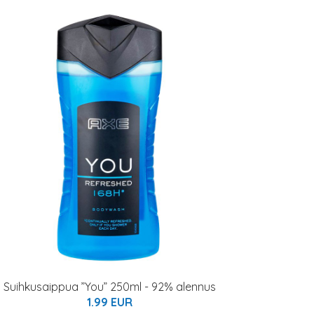
Suihkusaippua ”You” 250ml - 92% alennus
1.99 EUR