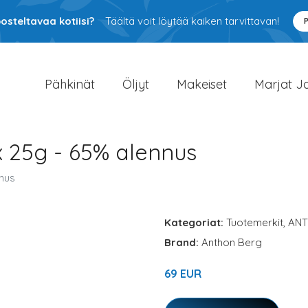
osteltavaa kotiisi?
Täältä voit löytää kaiken tarvittavan!
Pähkinät
Öljyt
Makeiset
Marjat J
x 25g - 65% alennus
nnus
Kategoriat:
Tuotemerkit
,
ANT
Brand:
Anthon Berg
69 EUR