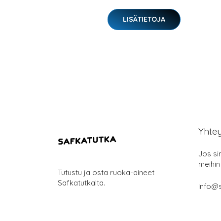
LISÄTIETOJA
Yhte
Jos si
meihin
Tutustu ja osta ruoka-aineet
Safkatutkalta.
info@s