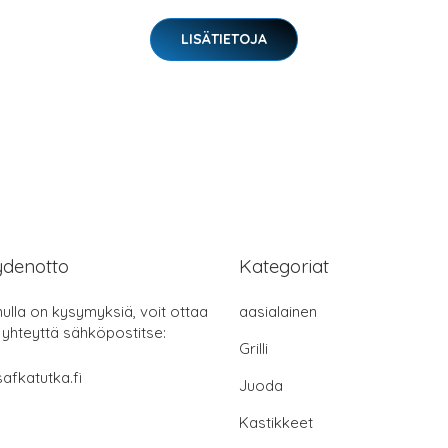
LISÄTIETOJA
ydenotto
Kategoriat
nulla on kysymyksiä, voit ottaa
aasialainen
 yhteyttä sähköpostitse:
Grilli
afkatutka.fi
Juoda
Kastikkeet