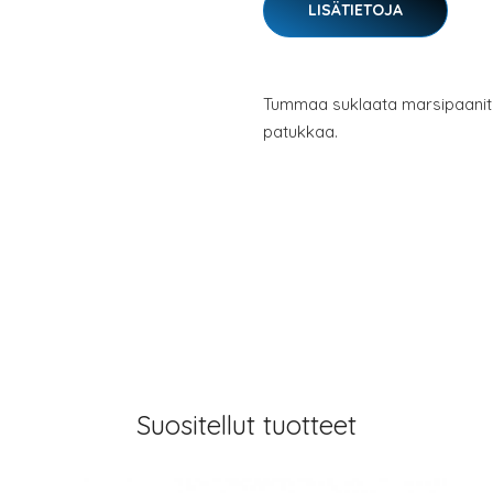
LISÄTIETOJA
Tummaa suklaata marsipaanitä
patukkaa.
Suositellut tuotteet