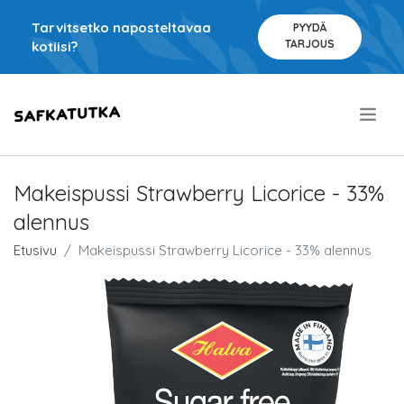
Tarvitsetko naposteltavaa
PYYDÄ
TARJOUS
kotiisi?
.
Makeispussi Strawberry Licorice - 33%
alennus
Etusivu
Makeispussi Strawberry Licorice - 33% alennus