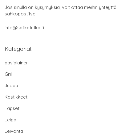
Jos sinulla on kysymyksiä, voit ottaa meihin yhteyttä
sähköpostitse:
info@safkatutka.fi
Kategoriat
aasialainen
Grilli
Juoda
Kastikkeet
Lapset
Leipä
Leivonta