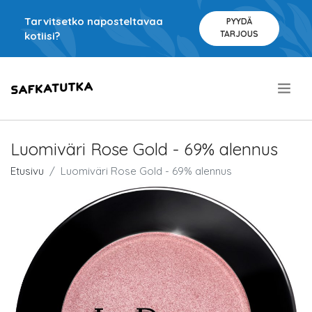
Tarvitsetko naposteltavaa
PYYDÄ
TARJOUS
kotiisi?
.
Luomiväri Rose Gold - 69% alennus
Etusivu
Luomiväri Rose Gold - 69% alennus