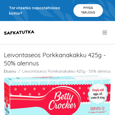
Tarvitsetko naposteltavaa
PYYDÄ
TARJOUS
kotiisi?
.
Leivontaseos Porkkanakakku 425g -
50% alennus
Etusivu
Leivontaseos Porkkanakakku 425g - 50% alennus