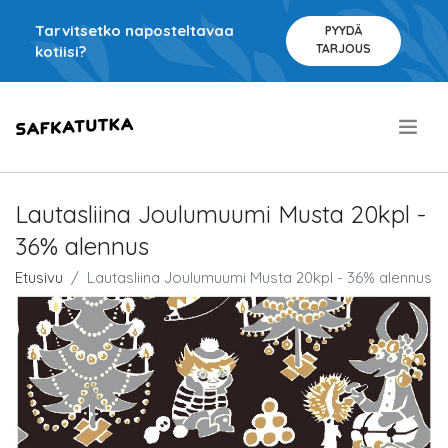
Tarvitsetko naposteltavaa
PYYDÄ
TARJOUS
kotiisi?
.
Lautasliina Joulumuumi Musta 20kpl -
36% alennus
Etusivu
Lautasliina Joulumuumi Musta 20kpl - 36% alennus