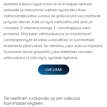
ajattelee kalasta täysin toisin eli se ei kelpaa lainkaan
lautaselle ja mieluummin valitaan syötäväksi lihaa.
Valmistamalla kalaa uunissa tai grillissä,siitä saa maittavan
ja hyvän aterian. Kala on hyvä vaihtoehto,sillä siinä on
runsaasti D-vitamiinia,omega-3 -rasvahappoja sekä
proteiinia. Mitä kalan valmistuksessa on muistettava?
Leivinpaperinyytti eli kalaa uunissaKala on luonteeltaan
eräänlaista pikaruokaa. Se valmistuu jopa arjessa nopeasti.
Suosituinta lienee graavilohi, joka mielletään varsinkin
juhlaruokana ja jota myös syödään kylmänä.
LUE LISÄÄ
Terveellinen ruokavalio ja sen vaikutus
hammasterveyteen