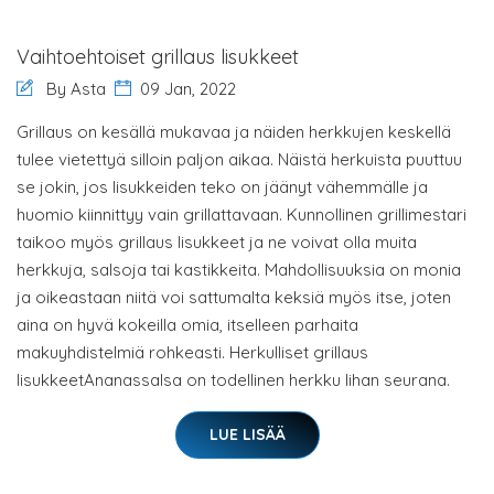
Vaihtoehtoiset grillaus lisukkeet
By Asta
09 Jan, 2022
Grillaus on kesällä mukavaa ja näiden herkkujen keskellä
tulee vietettyä silloin paljon aikaa. Näistä herkuista puuttuu
se jokin, jos lisukkeiden teko on jäänyt vähemmälle ja
huomio kiinnittyy vain grillattavaan. Kunnollinen grillimestari
taikoo myös grillaus lisukkeet ja ne voivat olla muita
herkkuja, salsoja tai kastikkeita. Mahdollisuuksia on monia
ja oikeastaan niitä voi sattumalta keksiä myös itse, joten
aina on hyvä kokeilla omia, itselleen parhaita
makuyhdistelmiä rohkeasti. Herkulliset grillaus
lisukkeetAnanassalsa on todellinen herkku lihan seurana.
LUE LISÄÄ