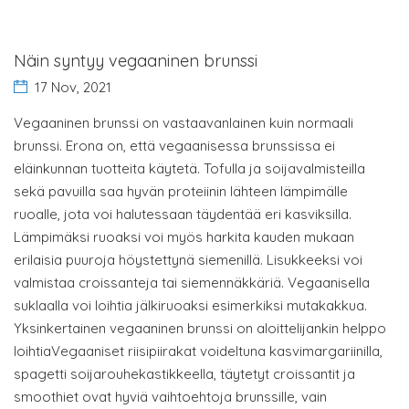
Näin syntyy vegaaninen brunssi
17 Nov, 2021
Vegaaninen brunssi on vastaavanlainen kuin normaali
brunssi. Erona on, että vegaanisessa brunssissa ei
eläinkunnan tuotteita käytetä. Tofulla ja soijavalmisteilla
sekä pavuilla saa hyvän proteiinin lähteen lämpimälle
ruoalle, jota voi halutessaan täydentää eri kasviksilla.
Lämpimäksi ruoaksi voi myös harkita kauden mukaan
erilaisia puuroja höystettynä siemenillä. Lisukkeeksi voi
valmistaa croissanteja tai siemennäkkäriä. Vegaanisella
suklaalla voi loihtia jälkiruoaksi esimerkiksi mutakakkua.
Yksinkertainen vegaaninen brunssi on aloittelijankin helppo
loihtiaVegaaniset riisipiirakat voideltuna kasvimargariinilla,
spagetti soijarouhekastikkeella, täytetyt croissantit ja
smoothiet ovat hyviä vaihtoehtoja brunssille, vain