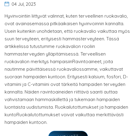
04 Jul, 2023
Hyvinvointiin liittyvät valinnat, kuten terveellinen ruokavalio,
ovat avainasemassa pitkäaikaisen hyvinvoinnin kannalta.
Usein kuitenkin unohdetaan, että ruokavalio vaikuttaa myös
suun terveyteen, erityisesti hammasterveyteen. Tässä
artikkelissa tutustumme ruokavalion rooliin
hammasterveyden ylläpitämisessä. Terveellisen
ruokavalion merkitys hampaisiinRavintoaineet, joita
nautimme päivittäisessä ruokavaliossamme, vaikuttavat
suoraan hampaiden kuntoon. Erityisesti kalsium, fosfori, D-
vitamiini ja C-vitamiini ovat tärkeitä hampaiden terveyden
kannalta. Näiden ravintoaineiden riittävä saanti auttaa
vahvistamaan hammaskiillettä ja tukemaan hampaiden
luontaista uudistumista. Ruokailutottumukset ja hampaiden
kuntoRuokailutottumukset voivat vaikuttaa merkittävästi
hampaiden kuntoon.