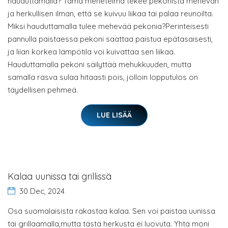
hauduttamalla? Tämä menetelmä tekee pekonista mehevän
ja herkullisen ilman, että se kuivuu liikaa tai palaa reunoilta.
Miksi hauduttamalla tulee mehevää pekonia?Perinteisesti
pannulla paistaessa pekoni saattaa paistua epätasaisesti,
ja liian korkea lämpötila voi kuivattaa sen liikaa.
Hauduttamalla pekoni säilyttää mehukkuuden, mutta
samalla rasva sulaa hitaasti pois, jolloin lopputulos on
täydellisen pehmeä.
LUE LISÄÄ
Kalaa uunissa tai grillissä
30 Dec, 2024
Osa suomalaisista rakastaa kalaa. Sen voi paistaa uunissa
tai grillaamalla,mutta tästä herkusta ei luovuta. Yhtä moni