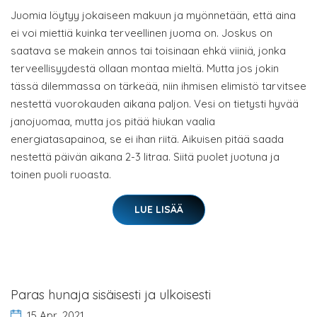
Juomia löytyy jokaiseen makuun ja myönnetään, että aina
ei voi miettiä kuinka terveellinen juoma on. Joskus on
saatava se makein annos tai toisinaan ehkä viiniä, jonka
terveellisyydestä ollaan montaa mieltä. Mutta jos jokin
tässä dilemmassa on tärkeää, niin ihmisen elimistö tarvitsee
nestettä vuorokauden aikana paljon. Vesi on tietysti hyvää
janojuomaa, mutta jos pitää hiukan vaalia
energiatasapainoa, se ei ihan riitä. Aikuisen pitää saada
nestettä päivän aikana 2-3 litraa. Siitä puolet juotuna ja
toinen puoli ruoasta.
LUE LISÄÄ
Paras hunaja sisäisesti ja ulkoisesti
15 Apr, 2021