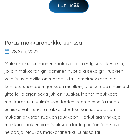
LUE LISÄÄ
Paras makkaraherkku uunissa
28 Sep, 2022
Makkara kuuluu monen ruokavalioon erityisesti kesäisin,
jolloin makkaran grillaaminen nuotiolla sekä grilliruokien
valmistus mökillä on mahdollista. Lempimakkaroita ei
kannata unohtaa myöskään muulloin, sillä se sopii mainiosti
yhtä lailla arjen sekä juhlien ruuaksi. Monet maukkaat
makkararuuat valmistuvat käden käänteessä ja myös
uunissa valmistettu makkaraherkku kannattaa ottaa
mukaan arkisten ruokien joukkoon. Herkullisia vinkkejä
makkararuokien valmistukseen löytyy paljon ja ne ovat
helppoja. Maukas makkaraherkku uunissa tai