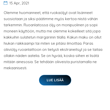
15 Apr, 2021
Olemme huomanneet, että ruokaöljyt ovat lisänneet
suosiotaan ja siksi päätimme myös kertoa niistä vähän
tarkemmin. Ruoanlaitossa öljy on monipuolinen ja sopii
moneen käyttöön, mutta me olemme kokeilleet sitä jopa
kakkuihin sulatetun margariinin tilalla. Kakun maku on ollut
hiukan raikkaampi tai miten se pitäisi ilmoittaa. Paras
oliiviöljy ruoanlaittoon on tietysti ekstraneitsyt ja se taitaa
ollakin näiden aatelia. Se on hyvää, koska siihen ei lisätä
mitään ainesosia. Se tehdään oliiveista puristamalla ne
mekaanisesti.
LUE LISÄÄ