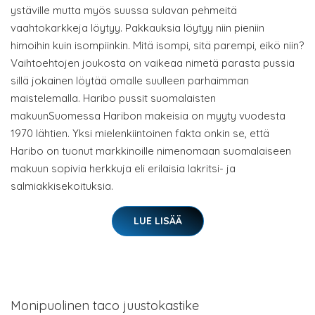
ystäville mutta myös suussa sulavan pehmeitä
vaahtokarkkeja löytyy. Pakkauksia löytyy niin pieniin
himoihin kuin isompiinkin. Mitä isompi, sitä parempi, eikö niin?
Vaihtoehtojen joukosta on vaikeaa nimetä parasta pussia
sillä jokainen löytää omalle suulleen parhaimman
maistelemalla. Haribo pussit suomalaisten
makuunSuomessa Haribon makeisia on myyty vuodesta
1970 lähtien. Yksi mielenkiintoinen fakta onkin se, että
Haribo on tuonut markkinoille nimenomaan suomalaiseen
makuun sopivia herkkuja eli erilaisia lakritsi- ja
salmiakkisekoituksia.
LUE LISÄÄ
Monipuolinen taco juustokastike