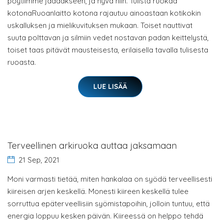
pöytiimme jäädäkseen, ja hyvä niin. Tulista ruokaa
kotonaRuoanlaitto kotona rajautuu ainoastaan kotikokin
uskalluksen ja mielikuvituksen mukaan. Toiset nauttivat
suuta polttavan ja silmiin vedet nostavan padan keittelystä,
toiset taas pitävät mausteisesta, erilaisella tavalla tulisesta
ruoasta.
LUE LISÄÄ
Terveellinen arkiruoka auttaa jaksamaan
21 Sep, 2021
Moni varmasti tietää, miten hankalaa on syödä terveellisesti
kiireisen arjen keskellä. Monesti kiireen keskellä tulee
sorruttua epäterveellisiin syömistapoihin, jolloin tuntuu, että
energia loppuu kesken päivän. Kiireessä on helppo tehdä