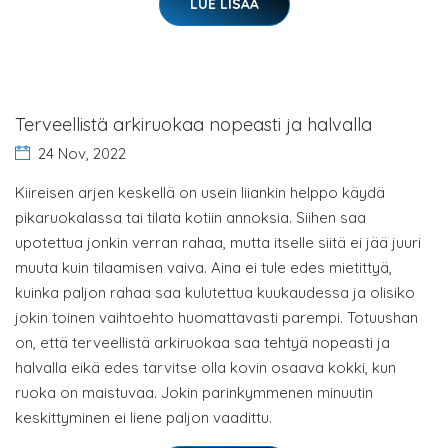
LUE LISÄÄ
Terveellistä arkiruokaa nopeasti ja halvalla
24 Nov, 2022
Kiireisen arjen keskellä on usein liiankin helppo käydä
pikaruokalassa tai tilata kotiin annoksia. Siihen saa
upotettua jonkin verran rahaa, mutta itselle siitä ei jää juuri
muuta kuin tilaamisen vaiva. Aina ei tule edes mietittyä,
kuinka paljon rahaa saa kulutettua kuukaudessa ja olisiko
jokin toinen vaihtoehto huomattavasti parempi. Totuushan
on, että terveellistä arkiruokaa saa tehtyä nopeasti ja
halvalla eikä edes tarvitse olla kovin osaava kokki, kun
ruoka on maistuvaa. Jokin parinkymmenen minuutin
keskittyminen ei liene paljon vaadittu.