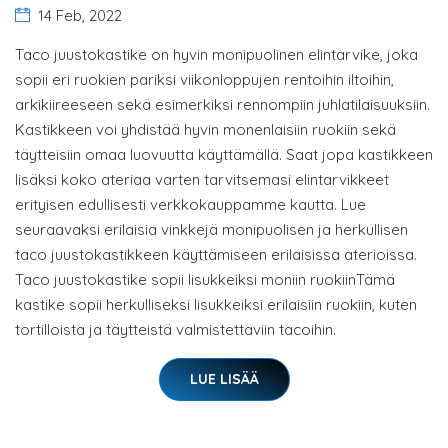
14 Feb, 2022
Taco juustokastike on hyvin monipuolinen elintarvike, joka
sopii eri ruokien pariksi viikonloppujen rentoihin iltoihin,
arkikiireeseen sekä esimerkiksi rennompiin juhlatilaisuuksiin.
Kastikkeen voi yhdistää hyvin monenlaisiin ruokiin sekä
täytteisiin omaa luovuutta käyttämällä. Saat jopa kastikkeen
lisäksi koko ateriaa varten tarvitsemasi elintarvikkeet
erityisen edullisesti verkkokauppamme kautta. Lue
seuraavaksi erilaisia vinkkejä monipuolisen ja herkullisen
taco juustokastikkeen käyttämiseen erilaisissa aterioissa.
Taco juustokastike sopii lisukkeiksi moniin ruokiinTämä
kastike sopii herkulliseksi lisukkeiksi erilaisiin ruokiin, kuten
tortilloista ja täytteistä valmistettaviin tacoihin.
LUE LISÄÄ