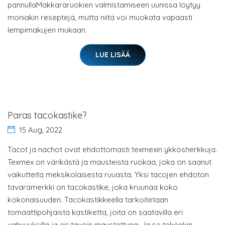
pannullaMakkararuokien valmistamiseen uunissa löytyy
moniakin reseptejä, mutta niitä voi muokata vapaasti
lempimakujen mukaan.
LUE LISÄÄ
Paras tacokastike?
15 Aug, 2022
Tacot ja nachot ovat ehdottomasti texmexin ykkösherkkuja.
Texmex on värikästä ja mausteista ruokaa, joka on saanut
vaikutteita meksikolaisesta ruuasta. Yksi tacojen ehdoton
tavaramerkki on tacokastike, joka kruunaa koko
kokonaisuuden. Tacokastikkeella tarkoitetaan
tomaattipohjaista kastiketta, joita on saatavilla eri
vahvuuksilla ja eri tavoin maustettuna. Ja se tekeekin